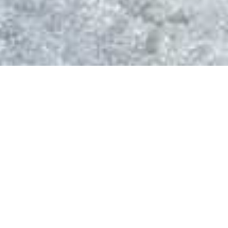
Herzlich willkommen!
Hier findest du alles, was du über uns und die von uns
angebotenen Skikurse
sowie sonstige Aktivitäten wissen willst. Außerdem
kannst du im Bereich
Galerie
oder auf
Instagram
Eindrücke bereits
vergangener Skikurse, Ausfahrten